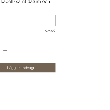
/kapell) samt datum och
0/500
Lägg i kundvagn