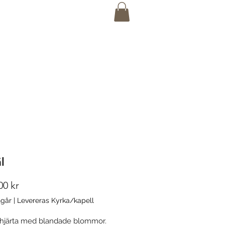
gar
Kontakta oss
Butik
l
Pris
00 kr
går
|
Levereras Kyrka/kapell
lt hjärta med blandade blommor.