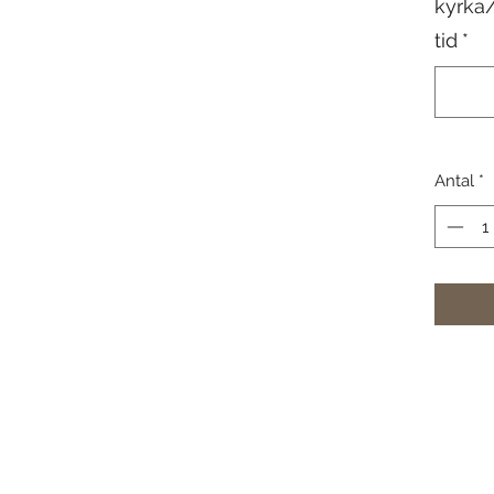
kyrka
tid
*
Antal
*