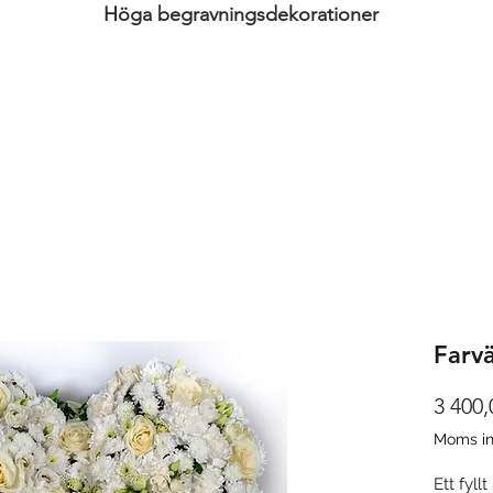
Höga begravningsdekorationer
Hem
Beställ blommor
Texthälsnin
Farvä
3 400,
Moms in
Ett fyl