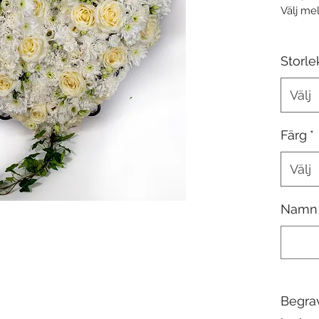
Välj mel
Välj st
samt sk
Storle
Lägg gär
kort me
Välj
kort me
Blommo
Färg
*
Välj
Namn 
Begrav