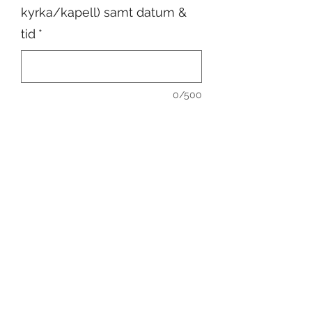
kyrka/kapell) samt datum &
tid
*
0/500
Antal
*
Lägg i kundvagn
Ett klassiskt hjärta med rosor i en
öppen form. Välj mellan röda, vita
eller rosa rosor.
Välj storlek och färg på